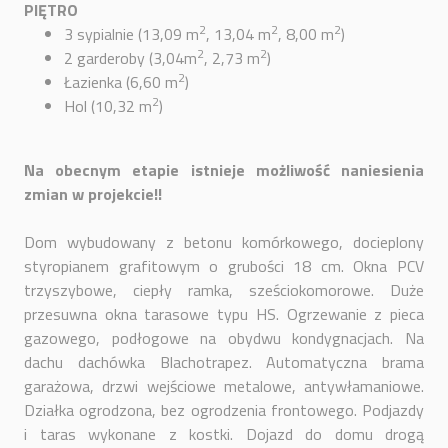
PIĘTRO
2
2
2
3 sypialnie (13,09 m
, 13,04 m
, 8,00 m
)
2
2
2 garderoby (3,04m
, 2,73 m
)
2
Łazienka (6,60 m
)
2
Hol (10,32 m
)
Na obecnym etapie istnieje możliwość naniesienia
zmian w projekcie!!
Dom wybudowany z betonu komórkowego, docieplony
styropianem grafitowym o grubości 18 cm. Okna PCV
trzyszybowe, ciepły ramka, sześciokomorowe. Duże
przesuwna okna tarasowe typu HS. Ogrzewanie z pieca
gazowego, podłogowe na obydwu kondygnacjach. Na
dachu dachówka Blachotrapez. Automatyczna brama
garażowa, drzwi wejściowe metalowe, antywłamaniowe.
Działka ogrodzona, bez ogrodzenia frontowego. Podjazdy
i taras wykonane z kostki. Dojazd do domu drogą