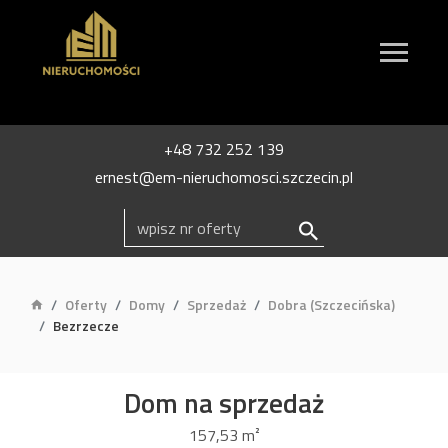
+48 732 252 139
ernest@em-nieruchomosci.szczecin.pl
Oferty
Domy
Sprzedaż
Dobra (Szczecińska)
Bezrzecze
Dom na sprzedaż
157,53 m²