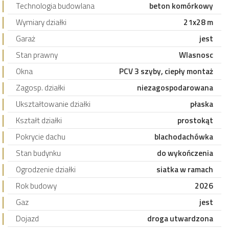
Technologia budowlana
beton komórkowy
Wymiary działki
21x28 m
Garaż
jest
Stan prawny
Wlasnosc
Okna
PCV 3 szyby, ciepły montaż
Zagosp. działki
niezagospodarowana
Ukształtowanie działki
płaska
Kształt działki
prostokąt
Pokrycie dachu
blachodachówka
Stan budynku
do wykończenia
Ogrodzenie działki
siatka w ramach
Rok budowy
2026
Gaz
jest
Dojazd
droga utwardzona