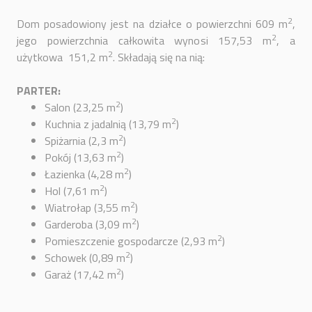
2
Dom posadowiony jest na działce o powierzchni 609 m
,
2
jego powierzchnia całkowita wynosi 157,53 m
, a
2
użytkowa 151,2 m
. Składają się na nią:
PARTER:
2
Salon (23,25 m
)
2
Kuchnia z jadalnią (13,79 m
)
2
Spiżarnia (2,3 m
)
2
Pokój (13,63 m
)
2
Łazienka (4,28 m
)
2
Hol (7,61 m
)
2
Wiatrołap (3,55 m
)
2
Garderoba (3,09 m
)
2
Pomieszczenie gospodarcze (2,93 m
)
2
Schowek (0,89 m
)
2
Garaż (17,42 m
)