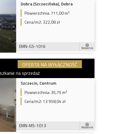
Dobra (Szczecińska), Dobra
2
Powierzchnia:
711,00 m
Cena/m2:
322,08 zł
EMN-GS-1016
Notatnik
OFERTA NA WYŁĄCZNOŚĆ
szkanie na sprzedaż
Szczecin, Centrum
2
Powierzchnia:
35,75 m
Cena/m2:
13 958,04 zł
EMN-MS-1013
Notatnik