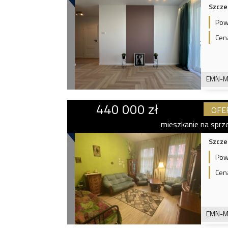
Szcze
Pow
Cen
EMN-M
440 000 zł
OFE
mieszkanie na sprz
Szcze
Pow
Cen
EMN-M