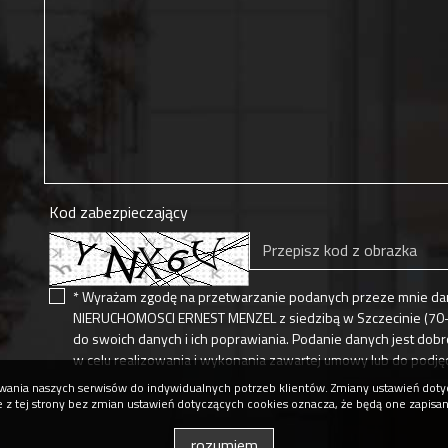
Kod zabezpieczający
* Wyrażam zgodę na przetwarzanie podanych przeze mnie dan
NIERUCHOMOSCI ERNEST MENZEL z siedzibą w Szczecinie (70-36
do swoich danych i ich poprawiania. Podanie danych jest do
w celu realizowania i wykonania zawartej umowy lub do podję
osowania naszych serwisów do indywidualnych potrzeb klientów. Zmiany ustawień do
ie z tej strony bez zmian ustawień dotyczących cookies oznacza, że będą one zapisa
rozumiem