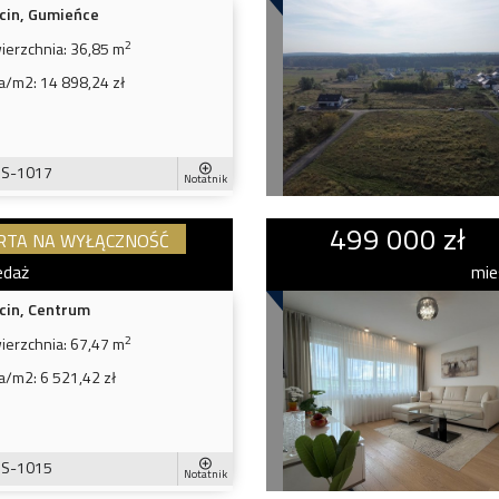
cin, Gumieńce
2
ierzchnia:
36,85 m
a/m2:
14 898,24 zł
S-1017
Notatnik
499 000 zł
RTA NA WYŁĄCZNOŚĆ
edaż
mie
cin, Centrum
2
ierzchnia:
67,47 m
a/m2:
6 521,42 zł
S-1015
Notatnik