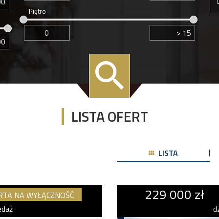
Piętro
LISTA OFERT
LISTA
229 000 zł
RTA NA WYŁĄCZNOŚĆ
edaż
d