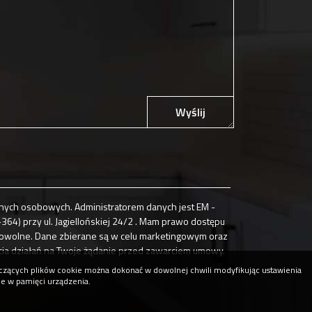
Wyślij
ych osobowych. Administratorem danych jest EM -
4) przy ul. Jagiellońskiej 24/2 . Mam prawo dostępu
browolne. Dane zbierane są w celu marketingowym oraz
cia działań na Twoje żądanie przed zawarciem umowy.
tyczących plików cookie można dokonać w dowolnej chwili modyfikując ustawienia
ne w pamięci urządzenia.