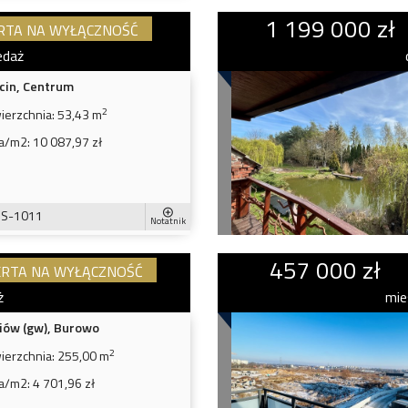
1 199 000 zł
RTA NA WYŁĄCZNOŚĆ
edaż
cin, Centrum
2
ierzchnia:
53,43 m
a/m2:
10 087,97 zł
S-1011
Notatnik
457 000 zł
RTA NA WYŁĄCZNOŚĆ
ż
mie
iów (gw), Burowo
2
ierzchnia:
255,00 m
a/m2:
4 701,96 zł