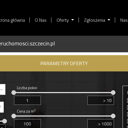
trona główna
O Nas
Oferty
Zgłoszenia
Nas
ruchomosci.szczecin.pl
PARAMETRY OFERTY
Liczba pokoi
2
Cena za m