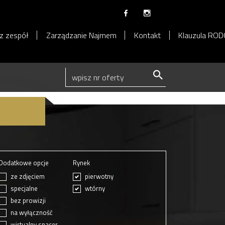
z zespół
Zarządzanie Najmem
Kontakt
Klauzula RO
Dodatkowe opcje
Rynek
ze zdjęciem
pierwotny
specjalne
wtórny
bez prowizji
na wyłączność
wirtualny spacer