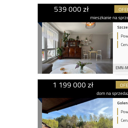
539 000 zł
OFE
mieszkanie na sprz
Szcze
Pow
Cen
EMN-M
1 199 000 zł
OFE
dom na sprzeda
Golen
Pow
Cen