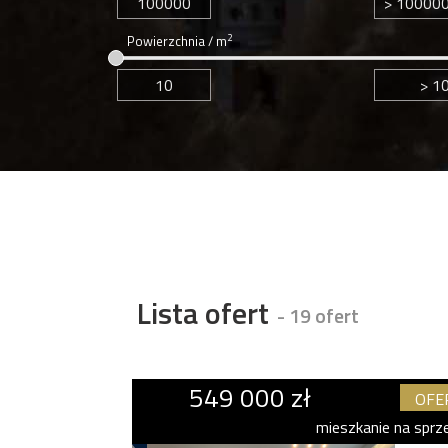
2
Powierzchnia / m
Lista ofert
- 19 ofert
549 000 zł
OFE
mieszkanie na sprz