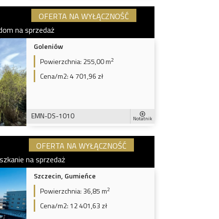
OFERTA NA WYŁĄCZNOŚĆ
dom na sprzedaż
Goleniów
2
Powierzchnia:
255,00 m
Cena/m2:
4 701,96 zł
EMN-DS-1010
Notatnik
OFERTA NA WYŁĄCZNOŚĆ
szkanie na sprzedaż
Szczecin, Gumieńce
2
Powierzchnia:
36,85 m
Cena/m2:
12 401,63 zł