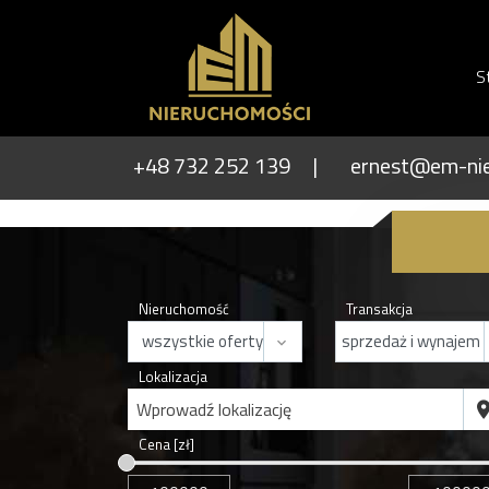
S
+48 732 252 139
ernest@em-nie
Nieruchomość
Transakcja
Lokalizacja
Wprowadź lokalizację
Cena [zł]