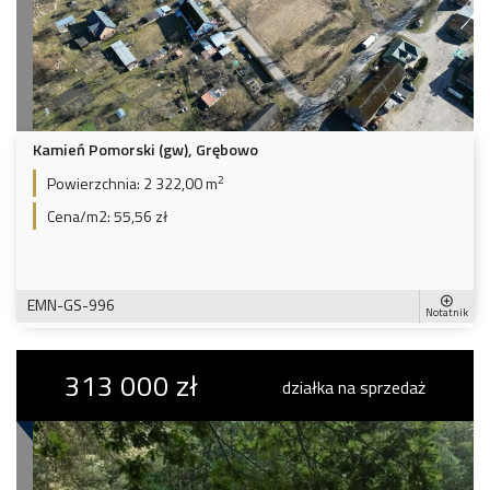
Kamień Pomorski (gw), Grębowo
2
Powierzchnia:
2 322,00 m
Cena/m2:
55,56 zł
EMN-GS-996
Notatnik
313 000 zł
działka na sprzedaż