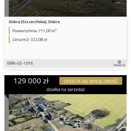
Dobra (Szczecińska), Dobra
2
Powierzchnia:
711,00 m
Cena/m2:
322,08 zł
EMN-GS-1016
Notatnik
129 000 zł
OFERTA NA WYŁĄCZNOŚĆ
działka na sprzedaż