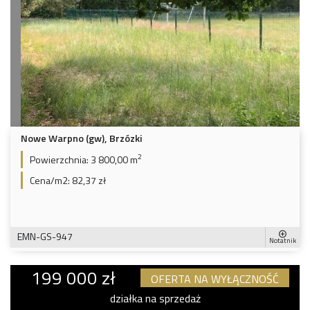
Nowe Warpno (gw), Brzózki
2
Powierzchnia:
3 800,00 m
Cena/m2:
82,37 zł
EMN-GS-947
Notatnik
199 000 zł
OFERTA NA WYŁĄCZNOŚĆ
działka na sprzedaż