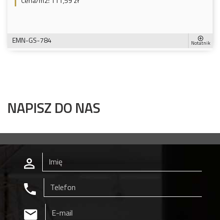
Cena/m2:
111,59 zł
EMN-GS-784
Notatnik
NAPISZ DO NAS