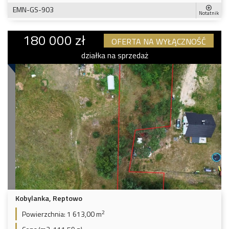
EMN-GS-903
Notatnik
180 000 zł
OFERTA NA WYŁĄCZNOŚĆ
działka na sprzedaż
Kobylanka, Reptowo
2
Powierzchnia:
1 613,00 m