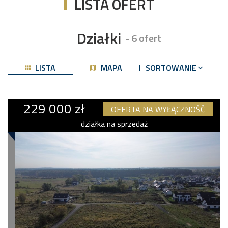
LISTA OFERT
Działki
- 6 ofert
LISTA
MAPA
SORTOWANIE
229 000 zł
OFERTA NA WYŁĄCZNOŚĆ
działka na sprzedaż