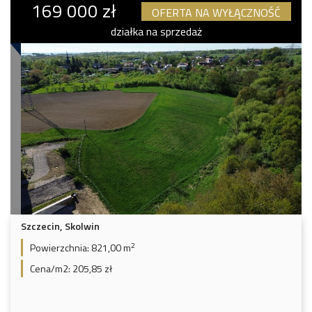
169 000 zł
OFERTA NA WYŁĄCZNOŚĆ
działka na sprzedaż
Szczecin, Skolwin
2
Powierzchnia:
821,00 m
Cena/m2:
205,85 zł