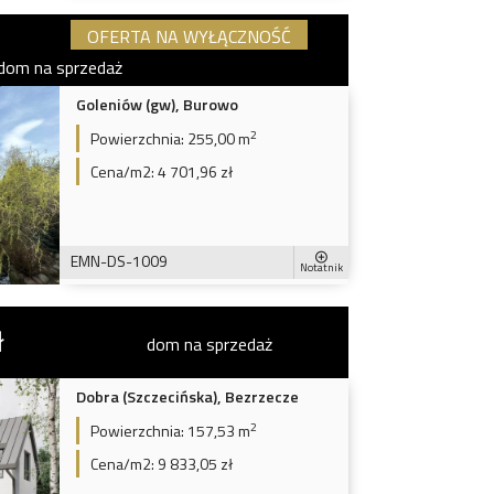
OFERTA NA WYŁĄCZNOŚĆ
dom na sprzedaż
Goleniów (gw), Burowo
2
Powierzchnia:
255,00 m
Cena/m2:
4 701,96 zł
EMN-DS-1009
Notatnik
ł
dom na sprzedaż
Dobra (Szczecińska), Bezrzecze
2
Powierzchnia:
157,53 m
Cena/m2:
9 833,05 zł