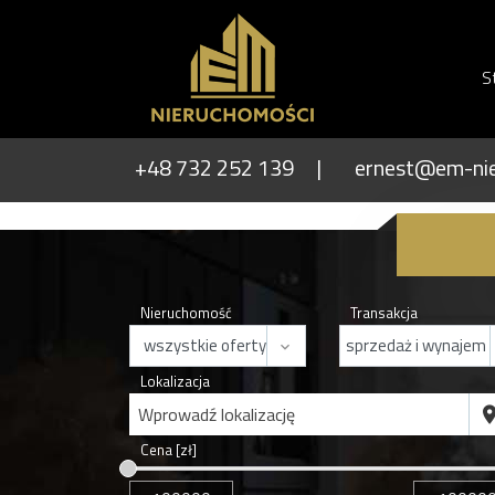
S
+48 732 252 139
ernest@em-nie
Nieruchomość
Transakcja
Lokalizacja
Wprowadź lokalizację
Cena [zł]