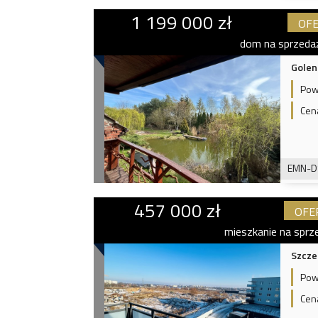
1 199 000 zł
OFE
dom na sprzeda
Golen
Pow
Cen
EMN-D
457 000 zł
OFE
mieszkanie na sprz
Szcze
Pow
Cen