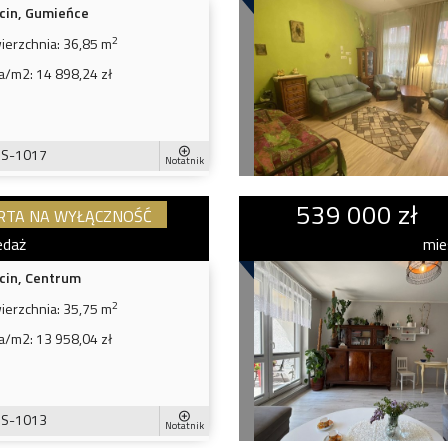
cin, Gumieńce
2
ierzchnia:
36,85 m
a/m2:
14 898,24 zł
S-1017
Notatnik
539 000 zł
RTA NA WYŁĄCZNOŚĆ
edaż
mie
cin, Centrum
2
ierzchnia:
35,75 m
a/m2:
13 958,04 zł
S-1013
Notatnik