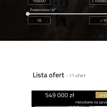
2
Powierzchnia / m
Lista ofert
- 11 ofert
549 000 zł
OFE
mieszkanie na sprz