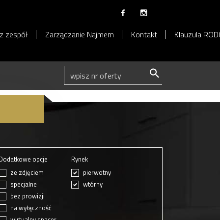
z zespół
Zarządzanie Najmem
Kontakt
Klauzula RO
Dodatkowe opcje
Rynek
ze zdjęciem
pierwotny
specjalne
wtórny
bez prowizji
na wyłączność
wirtualny spacer