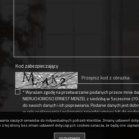
Kod zabezpieczający
* Wyrażam zgodę na przetwarzanie podanych przeze mnie dan
NIERUCHOMOSCI ERNEST MENZEL z siedzibą w Szczecinie (70-36
do swoich danych i ich poprawiania. Podanie danych jest do
w celu realizowania i wykonania zawartej umowy lub do podję
osowania naszych serwisów do indywidualnych potrzeb klientów. Zmiany ustawień do
ie z tej strony bez zmian ustawień dotyczących cookies oznacza, że będą one zapisa
rozumiem