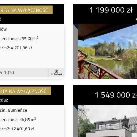
1 199 000 zł
RTA NA WYŁĄCZNOŚĆ
ż
iów
2
ierzchnia:
255,00 m
a/m2:
4 701,96 zł
S-1010
Notatnik
RTA NA WYŁĄCZNOŚĆ
1 549 000 z
edaż
cin, Gumieńce
2
ierzchnia:
36,85 m
a/m2:
12 401,63 zł