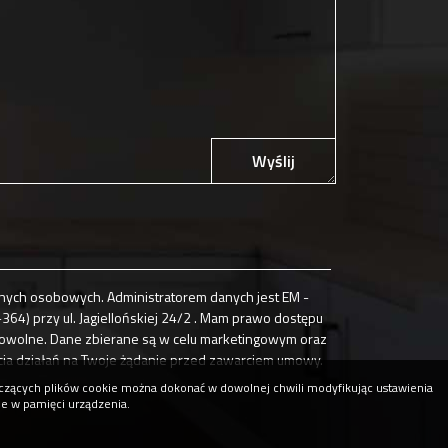
Wyślij
ych osobowych. Administratorem danych jest EM -
4) przy ul. Jagiellońskiej 24/2 . Mam prawo dostępu
browolne. Dane zbierane są w celu marketingowym oraz
cia działań na Twoje żądanie przed zawarciem umowy.
tyczących plików cookie można dokonać w dowolnej chwili modyfikując ustawienia
ne w pamięci urządzenia.