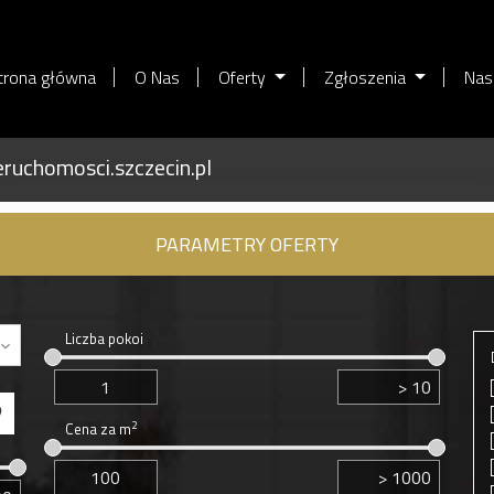
trona główna
O Nas
Oferty
Zgłoszenia
Nas
ruchomosci.szczecin.pl
PARAMETRY OFERTY
Liczba pokoi
2
Cena za m