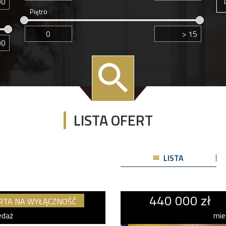
Piętro
LISTA OFERT
LISTA
440 000 zł
RTA NA WYŁĄCZNOŚĆ
edaż
mie