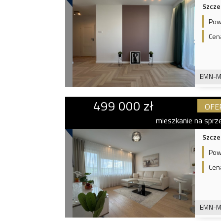
Szcze
Pow
Cen
EMN-M
499 000 zł
OFE
mieszkanie na sprz
Szcze
Pow
Cen
EMN-M