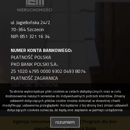
ul. Jagiellońska 24/2
70-364 Szczecin
NIP: 851 321 16 34
NUMER KONTA BANKOWEGO:
PŁATNOŚĆ POLSKA
PKO BANK POLSKI S.A.:
25 1020 4795 0000 9302 0493 8074
PŁATNOŚĆ ZAGRANICA
SWIFT/BIC: BPKOPLPW
Ta strona wykorzystuje pliki cookies w celach statystycznych oraz w celu
dostosowania naszych serwisów do indywidualnych potrzeb klientów. Zmiany
ustawień dotyczących plików cookie można dokonać w dowolnej chwili
modyfikując ustawienia przeglądarki. Korzystanie z tej strony bez zmian ustawień
dotyczących cookies oznacza, że będą one zapisane w pamięci urządzenia.
Agencja nieruchomości Szczecin |
Program dla biur
rozumiem
nieruchomości
Galactica Virgo