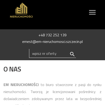
+48 732 252 139
ernest@em-nieruchomosci.szczecin.pl
O NAS
EM NIERUCHOMOŚCI
to biuro stworzone z pasji do rynku
nieruchomości. Tworzą je licencjonowani pośrednicy z
doświadczeniem zdobywanym przez lata w bezpośredniej