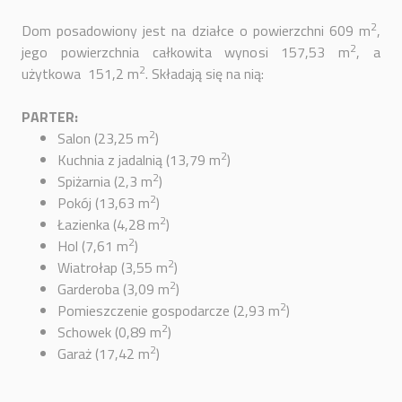
2
Dom posadowiony jest na działce o powierzchni 609 m
,
2
jego powierzchnia całkowita wynosi 157,53 m
, a
2
użytkowa 151,2 m
. Składają się na nią:
PARTER:
2
Salon (23,25 m
)
2
Kuchnia z jadalnią (13,79 m
)
2
Spiżarnia (2,3 m
)
2
Pokój (13,63 m
)
2
Łazienka (4,28 m
)
2
Hol (7,61 m
)
2
Wiatrołap (3,55 m
)
2
Garderoba (3,09 m
)
2
Pomieszczenie gospodarcze (2,93 m
)
2
Schowek (0,89 m
)
2
Garaż (17,42 m
)