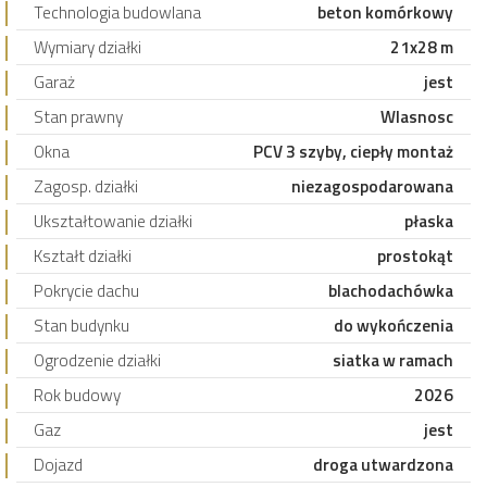
Technologia budowlana
beton komórkowy
Wymiary działki
21x28 m
Garaż
jest
Stan prawny
Wlasnosc
Okna
PCV 3 szyby, ciepły montaż
Zagosp. działki
niezagospodarowana
Ukształtowanie działki
płaska
Kształt działki
prostokąt
Pokrycie dachu
blachodachówka
Stan budynku
do wykończenia
Ogrodzenie działki
siatka w ramach
Rok budowy
2026
Gaz
jest
Dojazd
droga utwardzona