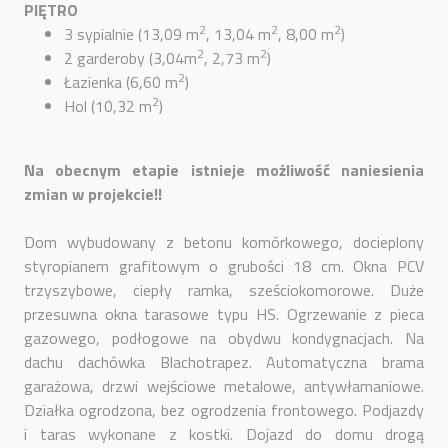
PIĘTRO
2
2
2
3 sypialnie (13,09 m
, 13,04 m
, 8,00 m
)
2
2
2 garderoby (3,04m
, 2,73 m
)
2
Łazienka (6,60 m
)
2
Hol (10,32 m
)
Na obecnym etapie istnieje możliwość naniesienia
zmian w projekcie!!
Dom wybudowany z betonu komórkowego, docieplony
styropianem grafitowym o grubości 18 cm. Okna PCV
trzyszybowe, ciepły ramka, sześciokomorowe. Duże
przesuwna okna tarasowe typu HS. Ogrzewanie z pieca
gazowego, podłogowe na obydwu kondygnacjach. Na
dachu dachówka Blachotrapez. Automatyczna brama
garażowa, drzwi wejściowe metalowe, antywłamaniowe.
Działka ogrodzona, bez ogrodzenia frontowego. Podjazdy
i taras wykonane z kostki. Dojazd do domu drogą