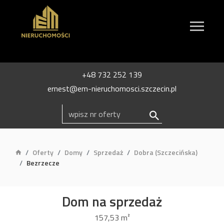
+48 732 252 139
ernest@em-nieruchomosci.szczecin.pl
Oferty
Domy
Sprzedaż
Dobra (Szczecińska)
Bezrzecze
Dom na sprzedaż
157,53 m²