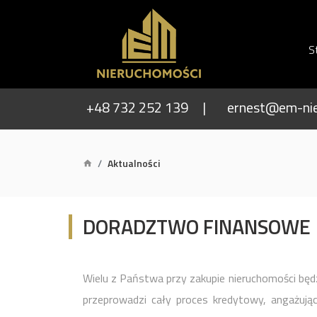
S
+48 732 252 139
ernest@em-nie
Aktualności
DORADZTWO FINANSOWE
Wielu z Państwa przy zakupie nieruchomości bę
przeprowadzi cały proces kredytowy, angażują