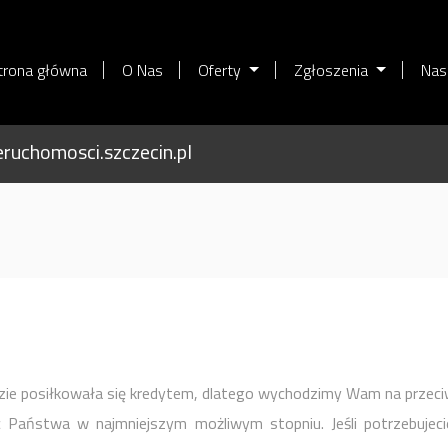
trona główna
O Nas
Oferty
Zgłoszenia
Nas
ruchomosci.szczecin.pl
dzie posiłkowała się kredytem, dlatego wychodzimy Wam na przeci
c Państwa w najmniejszym możliwym stopniu. Jeśli potrzebuje