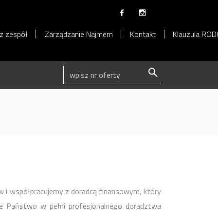
z zespół
Zarządzanie Najmem
Kontakt
Klauzula RO
w i współpracujemy z doradcą finansowym, który
cie Państwo w pełni profesjonalnego doradztwa