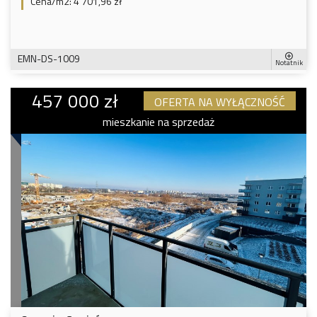
Cena/m2:
4 701,96 zł
EMN-DS-1009
Notatnik
457 000 zł
OFERTA NA WYŁĄCZNOŚĆ
mieszkanie na sprzedaż