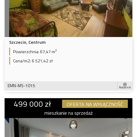
Szczecin, Centrum
2
Powierzchnia:
67,47 m
Cena/m2:
6 521,42 zł
EMN-MS-1015
Notatnik
499 000 zł
OFERTA NA WYŁĄCZNOŚĆ
mieszkanie na sprzedaż