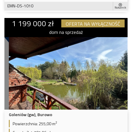
EMN-DS-1010
Notatnik
1 199 000 zł
OFERTA NA WYŁĄCZNOŚĆ
dom na sprzedaż
Goleniów (gw), Burowo
2
Powierzchnia:
255,00 m