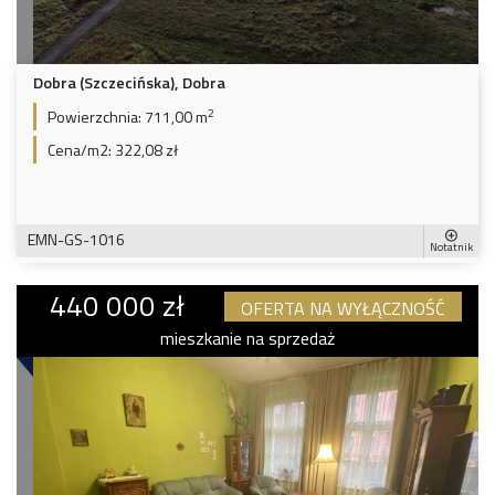
Dobra (Szczecińska), Dobra
2
Powierzchnia:
711,00 m
Cena/m2:
322,08 zł
EMN-GS-1016
Notatnik
440 000 zł
OFERTA NA WYŁĄCZNOŚĆ
mieszkanie na sprzedaż