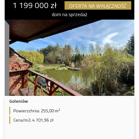
1 199 000 zł
OFERTA NA WYŁĄCZNOŚĆ
dom na sprzedaż
Goleniów
2
Powierzchnia:
255,00 m
Cena/m2:
4 701,96 zł