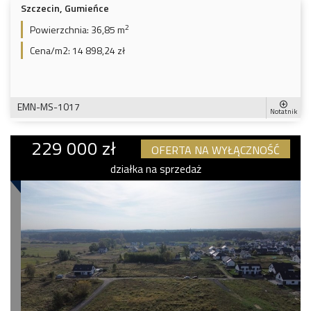
Szczecin, Gumieńce
2
Powierzchnia:
36,85 m
Cena/m2:
14 898,24 zł
EMN-MS-1017
Notatnik
229 000 zł
OFERTA NA WYŁĄCZNOŚĆ
działka na sprzedaż