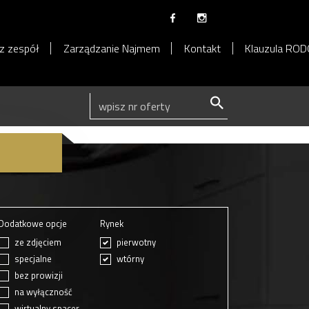
z zespół
Zarządzanie Najmem
Kontakt
Klauzula RO
Dodatkowe opcje
Rynek
ze zdjęciem
pierwotny
specjalne
wtórny
bez prowizji
na wyłączność
wirtualny spacer