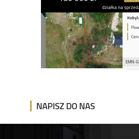
działka na sprzed
Kobyl
Pow
Cen
EMN-G
NAPISZ DO NAS