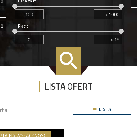
Cena za m
Piętro
LISTA OFERT
rta
LISTA
RTA NA WYŁĄCZNOŚĆ