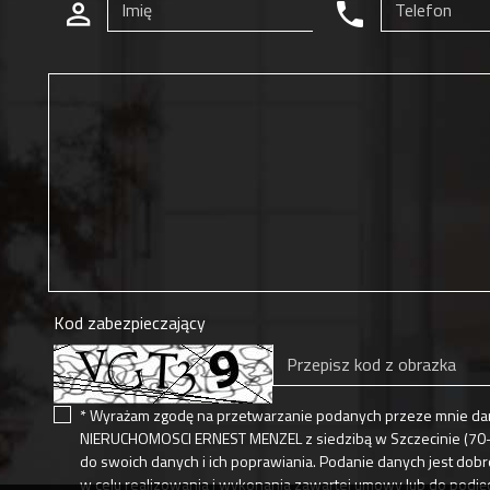
Kod zabezpieczający
* Wyrażam zgodę na przetwarzanie podanych przeze mnie dan
NIERUCHOMOSCI ERNEST MENZEL z siedzibą w Szczecinie (70-36
do swoich danych i ich poprawiania. Podanie danych jest do
w celu realizowania i wykonania zawartej umowy lub do podję