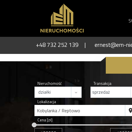
S
+48 732 252 139
ernest@em-nie
Nieruchomość
Transakcja
Lokalizacja
Kobylanka / Reptowo
Cena [zł]