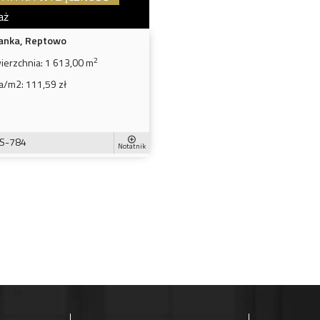
aż
anka, Reptowo
2
ierzchnia:
1 613,00 m
a/m2:
111,59 zł
S-784
Notatnik